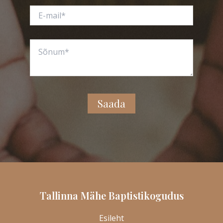
A
l
t
e
r
Tallinna Mähe Baptistikogudus
n
a
Esileht